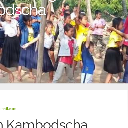
bodscha
gmail.com
 in Kambodscha