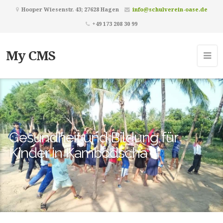
Hooper Wiesenstr. 43; 27628 Hagen
info@schulverein-oase.de
+49 173 208 30 99
My CMS
Gesundheit und Bildung für
Kinder in Kambodscha