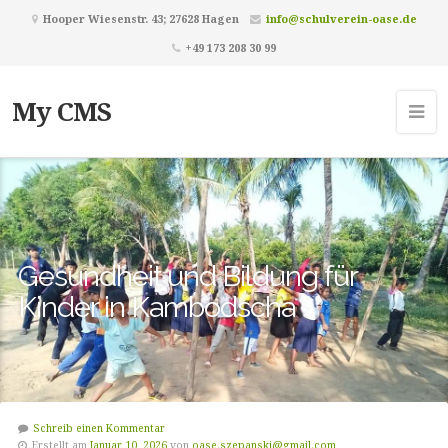
Hooper Wiesenstr. 43; 27628 Hagen
info@schulverein-oase.de
+49 173 208 30 99
My CMS
Gesundheit und Bildung für
Kinder in Kambodscha
Schreib einen Kommentar
Erstellt am
Januar 10, 2026
von
oase.szepanski@gmail.com