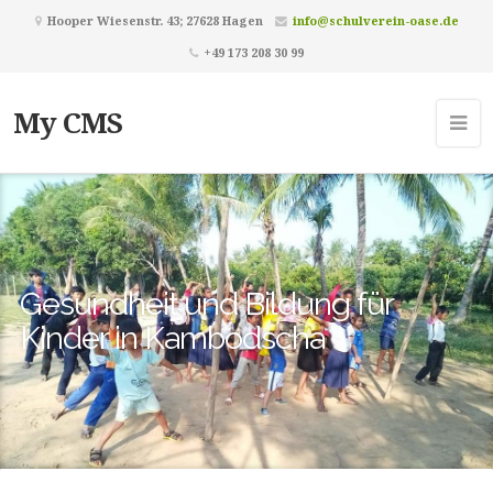
Hooper Wiesenstr. 43; 27628 Hagen
info@schulverein-oase.de
+49 173 208 30 99
My CMS
Gesundheit und Bildung für
Kinder in Kambodscha